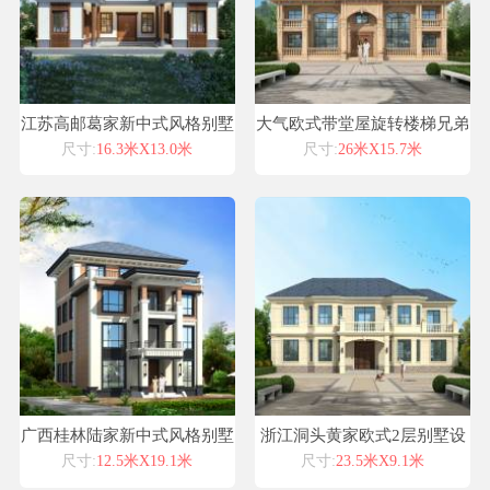
江苏高邮葛家新中式风格别墅
大气欧式带堂屋旋转楼梯兄弟
自建房设计图纸喜天下建筑设
双拼别墅自建房设计联排别墅
尺寸:
16.3米X13.0米
尺寸:
26米X15.7米
计
广西桂林陆家新中式风格别墅
浙江洞头黄家欧式2层别墅设
自建房设计图纸喜天下建筑设
计喜天下别墅设计图纸
尺寸:
12.5米X19.1米
尺寸:
23.5米X9.1米
计