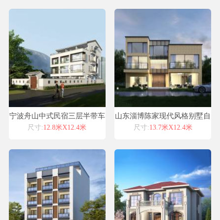
宁波舟山中式民宿三层半带车
山东淄博陈家现代风格别墅自
库经典600平米中式风格农村
建房设计图纸喜天下建筑设计
尺寸:
12.8米X12.4米
尺寸:
13.7米X12.4米
自建房设计