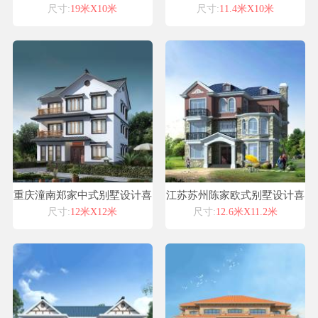
自建房设计图纸案例喜天下建
纸设计建筑新农村改造
尺寸:
19米X10米
尺寸:
11.4米X10米
筑设计
重庆潼南郑家中式别墅设计喜
江苏苏州陈家欧式别墅设计喜
天下别墅设计图纸
天下别墅设计案例占地140平
尺寸:
12米X12米
尺寸:
12.6米X11.2米
豪华别墅