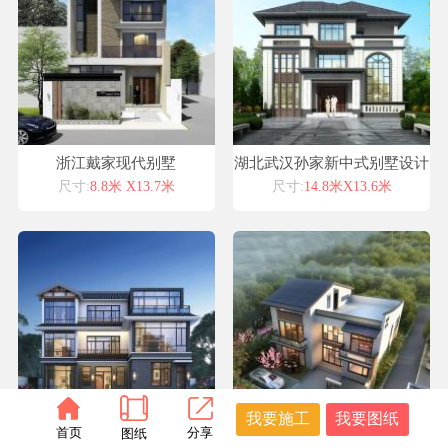
浙江戴家现代别墅
湖北武汉孙家新中式别墅设计
喜天下别墅设计案例
尺寸:
8.8米 X13.7米
尺寸:
14.8米X13.6米
我要施工
我要图纸
首页
分享
图纸