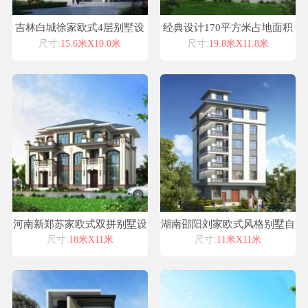
吉林白城徐家欧式4层别墅设
经典设计170平方米占地面积
计喜天下别墅设计图纸
农村别墅设计施工图纸
尺寸:
15.6米X10.0米
尺寸:
19.8米X11.8米
河南新郑苏家欧式双拼别墅设
湖南邵阳刘家欧式风格别墅自
计喜天下别墅设计案例
建房设计图纸喜天下建筑设计
尺寸:
18米X11米
尺寸:
11米X11米