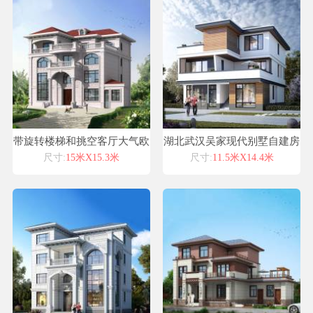
带旋转楼梯和挑空客厅大气欧
湖北武汉吴家现代别墅自建房
式别墅设计案例农村盖房子
设计图纸喜天下建筑设计
尺寸:
15米X15.3米
尺寸:
11.5米X14.4米