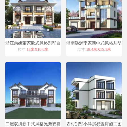
浙江余姚董家欧式风格别墅自
湖南涟源李家新中式风格别墅
建房设计图纸喜天下建筑设计
自建房设计图纸喜天下建筑设
尺寸:
16米X16.8米
尺寸:
19.4米X15.1米
计
二层双拼新中式风格兄弟双拼
农村别墅小洋房易盖房施工图