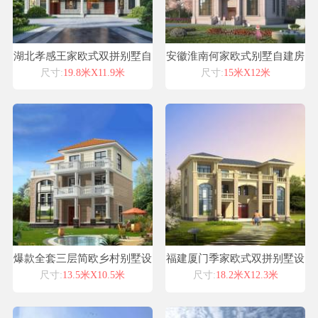
湖北孝感王家欧式双拼别墅自
安徽淮南何家欧式别墅自建房
建房设计图纸喜天下建筑设计
设计图纸喜天下建筑设计
尺寸:
19.8米X11.9米
尺寸:
15米X12米
爆款全套三层简欧乡村别墅设
福建厦门季家欧式双拼别墅设
计效果图纸！
计喜天下别墅设计图纸
尺寸:
13.5米X10.5米
尺寸:
18.2米X12.3米