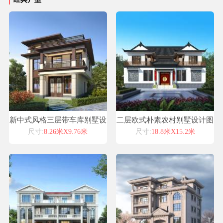
新中式风格三层带车库别墅设
二层欧式朴素农村别墅设计图
计130平方米占地面积建筑面
及效果图纸
尺寸:
8.26米X9.76米
尺寸:
18.8米X15.2米
积320平方米喜天下建筑