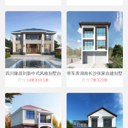
四川隆昌刘新中式风格别墅自
带车库湖南长沙张家自建别墅
建房设计图纸喜天下建筑设计
设计图纸案例
尺寸:
14米X10.5米
尺寸:
7米X23米