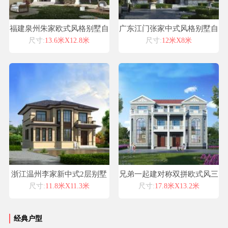
福建泉州朱家欧式风格别墅自
广东江门张家中式风格别墅自
建房设计图纸喜天下建筑设计
建房设计图纸喜天下建筑设计
尺寸:
13.6米X12.8米
尺寸:
12米X8米
浙江温州李家新中式2层别墅
兄弟一起建对称双拼欧式风三
设计喜天下别墅设计图纸
层宜居别墅设计浙江喜天下建
尺寸:
11.8米X11.3米
尺寸:
17.8米X13.2米
筑设计有限公司
经典户型