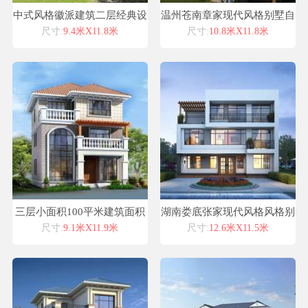
中式风格徽派建筑二层经典设
温州苍南章家现代风格别墅自
计高端私人订制效果平面图纸
建房设计图纸喜天下建筑设计
尺寸:
9.4米X11.8米
尺寸:
10.8米X11.8米
三层小面积100平米建筑面积
湖南娄底张家现代风格风格别
280平米2开间旋转楼梯小别墅
墅自建房设计图纸喜天下建筑
尺寸:
9.1米X11.9米
尺寸:
12.6米X11.5米
设计案例
设计