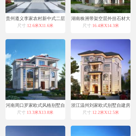
贵州遵义李家农村新中式二层
湖南株洲带架空层外挂石材大
平顶别墅自建房设计效果图纸
客厅大露台高端豪华欧式别墅
尺寸:
12.6米X11.6米
尺寸:
16.4米X14.3米
全套
设计
河南周口罗家欧式风格别墅自
浙江温州刘家欧式别墅自建房
建房设计图纸喜天下建筑设计
设计图纸喜天下建筑设计
尺寸:
13.3米X13.8米
尺寸:
12.2米X12.5米