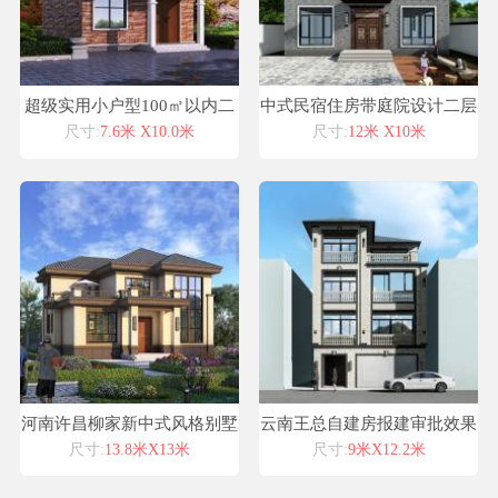
超级实用小户型100㎡以内二
中式民宿住房带庭院设计二层
层欧式别墅设计
小别墅设计案例施工图纸
尺寸:
7.6米 X10.0米
尺寸:
12米 X10米
河南许昌柳家新中式风格别墅
云南王总自建房报建审批效果
自建房设计图纸喜天下建筑设
图立面图纸设计
尺寸:
13.8米X13米
尺寸:
9米X12.2米
计