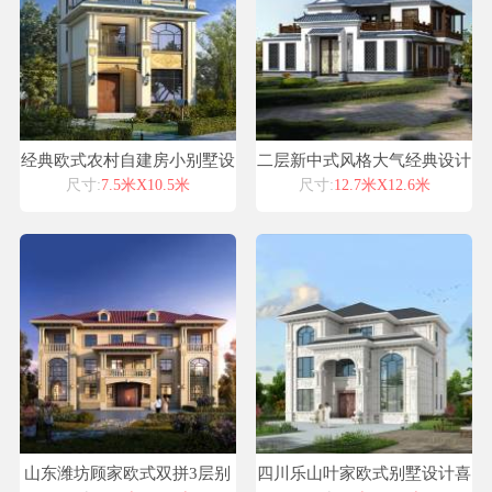
经典欧式农村自建房小别墅设
二层新中式风格大气经典设计
计图纸案例图纸之家易盖房建
图纸
尺寸:
7.5米X10.5米
尺寸:
12.7米X12.6米
房说设计喜天下建筑设计
山东潍坊顾家欧式双拼3层别
四川乐山叶家欧式别墅设计喜