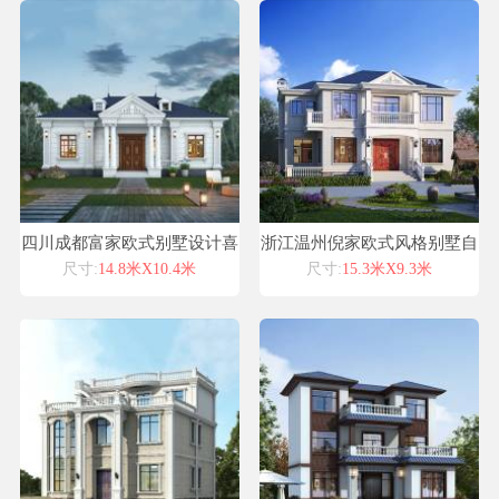
四川成都富家欧式别墅设计喜
浙江温州倪家欧式风格别墅自
天下别墅设计图纸
建房设计图纸喜天下建筑设计
尺寸:
14.8米X10.4米
尺寸:
15.3米X9.3米