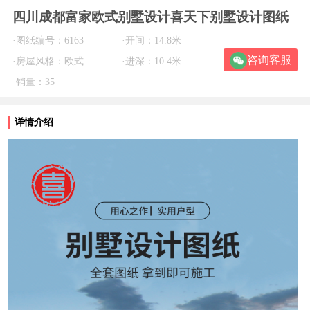
四川成都富家欧式别墅设计喜天下别墅设计图纸
·图纸编号：6163
·开间：14.8米
咨询客服
·房屋风格：欧式
·进深：10.4米
·销量：35
详情介绍