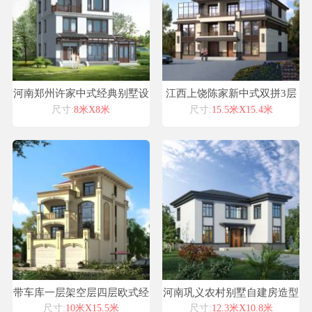
河南郑州许家中式经典别墅设
江西上饶陈家新中式双拼3层
计案例喜天下别墅设计图纸
别墅设计喜天下别墅设计案例
尺寸:
8米X8米
尺寸:
15.5米X15.4米
带车库一层架空层四层欧式经
河南巩义农村别墅自建房造型
典两开间别墅设计图纸
外观风格设计图纸
尺寸:
10米X15.5米
尺寸:
12.3米X10.8米