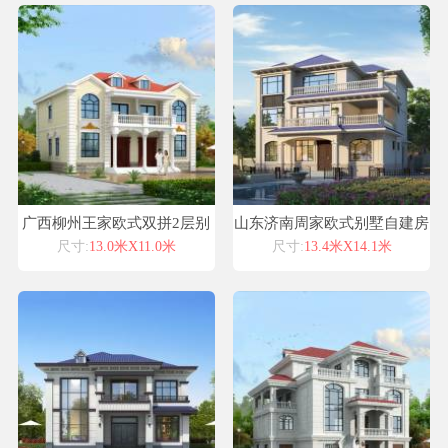
广西柳州王家欧式双拼2层别
山东济南周家欧式别墅自建房
墅设计喜天下别墅设计案例
设计图纸喜天下建筑设计
尺寸:
13.0米X11.0米
尺寸:
13.4米X14.1米