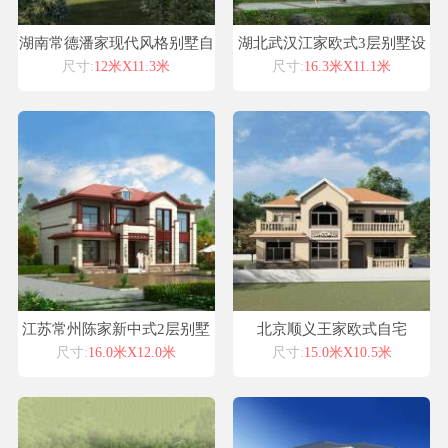
湖南常德潘家现代风格别墅自
湖北武汉江家欧式3层别墅设
建房设计图纸喜天下建筑设计
计喜天下别墅设计图纸
尺寸:
12米X11.3米
尺寸:
16.3米X11.1米
江苏常州陈家新中式2层别墅
北京顺义王家欧式自宅
设计喜天下别墅设计案例
尺寸:
16.0米X12.0米
尺寸:
15.0米X10.5米