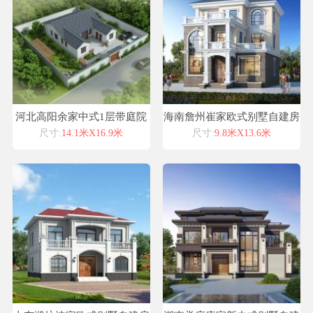
河北高阳余家中式1层带庭院
海南詹州崔家欧式别墅自建房
别墅设计喜天下别墅设计案例
设计图纸喜天下建筑设计
尺寸:
14.1米X16.9米
尺寸:
9.8米X13.6米