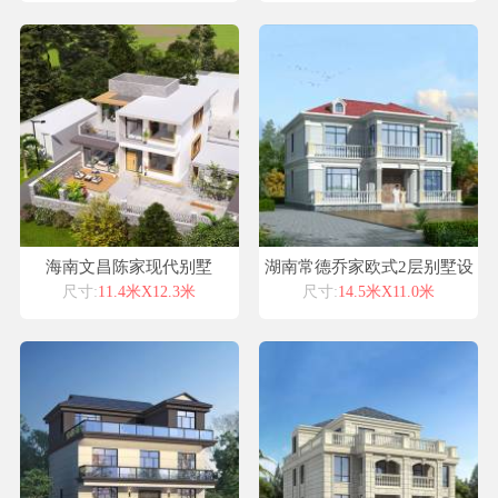
海南文昌陈家现代别墅
湖南常德乔家欧式2层别墅设
计喜天下别墅设计图纸
尺寸:
11.4米X12.3米
尺寸:
14.5米X11.0米