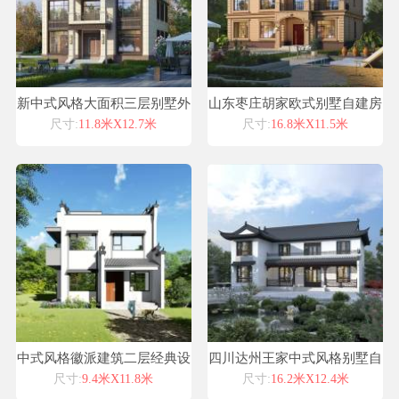
新中式风格大面积三层别墅外
山东枣庄胡家欧式别墅自建房
观新国土平面图纸设计
设计图纸喜天下建筑设计
尺寸:
11.8米X12.7米
尺寸:
16.8米X11.5米
中式风格徽派建筑二层经典设
四川达州王家中式风格别墅自
计高端私人订制效果平面图纸
建房设计图纸喜天下建筑设计
尺寸:
9.4米X11.8米
尺寸:
16.2米X12.4米