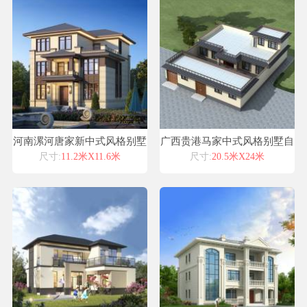
河南漯河唐家新中式风格别墅
广西贵港马家中式风格别墅自
自建房设计图纸喜天下建筑设
建房设计图纸喜天下建筑设计
尺寸:
11.2米X11.6米
尺寸:
20.5米X24米
计