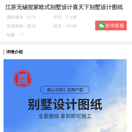
江苏无锡贺家欧式别墅设计喜天下别墅设计图纸
·图纸编号：6174
·开间：11.6米
咨询客服
·房屋风格：欧式
·进深：10.8米
·销量：77
详情介绍