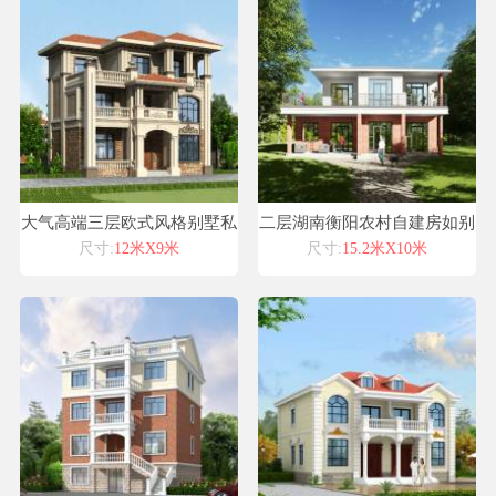
大气高端三层欧式风格别墅私
二层湖南衡阳农村自建房如别
人订制设计图纸施工图纸
墅施工图纸造型真石漆设计
尺寸:
12米X9米
尺寸:
15.2米X10米