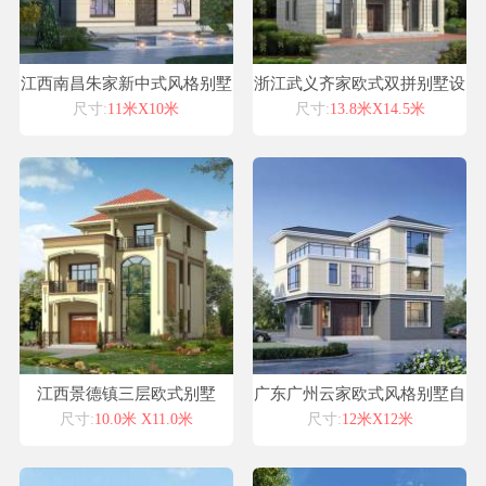
江西南昌朱家新中式风格别墅
浙江武义齐家欧式双拼别墅设
自建房设计图纸喜天下建筑设
计喜天下别墅设计图纸
尺寸:
11米X10米
尺寸:
13.8米X14.5米
计
江西景德镇三层欧式别墅
广东广州云家欧式风格别墅自
建房设计图纸喜天下建筑设计
尺寸:
10.0米 X11.0米
尺寸:
12米X12米