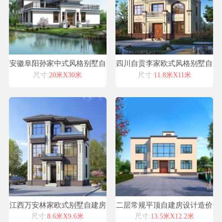
安徽阜阳孙家中式风格别墅自
四川自贡李家欧式风格别墅自
建房设计图纸喜天下建筑设计
建房设计图纸喜天下建筑设计
尺寸:
20米X30米
尺寸:
11.8米X11米
江西万安林家欧式别墅自建房
二层常规平顶自建房设计造价
设计图纸喜天下建筑设计
省图纸之家喜天下建筑设计
尺寸:
8.6米X9.6米
尺寸:
13.5米X12.2米