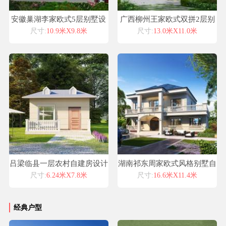
安徽巢湖李家欧式5层别墅设
广西柳州王家欧式双拼2层别
计喜天下别墅设计案例
墅设计喜天下别墅设计案例
尺寸:
10.9米X9.8米
尺寸:
13.0米X11.0米
吕梁临县一层农村自建房设计
湖南祁东周家欧式风格别墅自
图纸中式仿古自建房屋设计图
建房设计图纸喜天下建筑设计
尺寸:
6.24米X7.8米
尺寸:
16.6米X11.4米
纸
经典户型