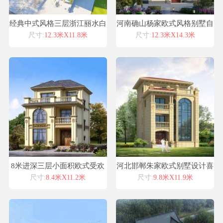
经典中式风格三层浙江丽水白
河南确山杨家欧式风格别墅自
墙黑瓦自建房屋设计图纸喜天
建房设计图纸喜天下建筑设计
尺寸:
12.3米X11.8米
尺寸:
12.3米X14.3米
下建筑设计
8米进深三层小面积欧式受欢
河北邯郸朱家欧式别墅设计喜
迎别墅图纸设计
天下别墅设计案例
尺寸:
8.4米X11.2米
尺寸:
9.8米X11.9米