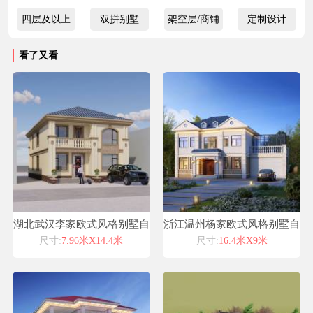
四层及以上
双拼别墅
架空层/商铺
定制设计
看了又看
湖北武汉李家欧式风格别墅自
浙江温州杨家欧式风格别墅自
建房设计图纸喜天下建筑设计
建房设计图纸喜天下建筑设计
尺寸:
7.96米X14.4米
尺寸:
16.4米X9米