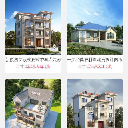
新款四层欧式复式带车库农村
一层经典农村自建房设计图纸
自建别墅施工图纸全套喜天下
尺寸:
12.3米X12.1米
尺寸:
17.1米X11.6米
建筑设计