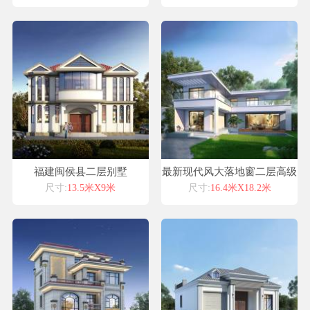
福建闽侯县二层别墅
最新现代风大落地窗二层高级
别墅设计
尺寸:
13.5米X9米
尺寸:
16.4米X18.2米