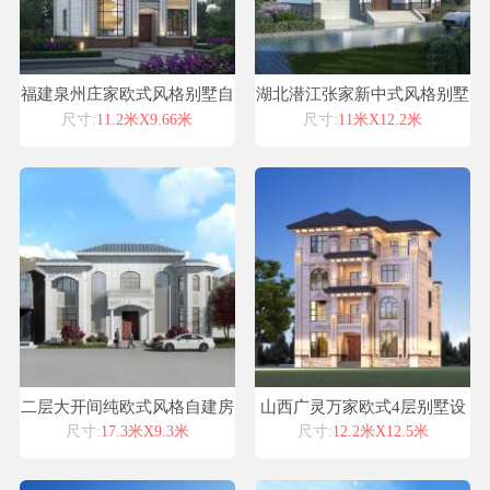
福建泉州庄家欧式风格别墅自
湖北潜江张家新中式风格别墅
建房设计图纸喜天下建筑设计
自建房设计图纸喜天下建筑设
尺寸:
11.2米X9.66米
尺寸:
11米X12.2米
计
二层大开间纯欧式风格自建房
山西广灵万家欧式4层别墅设
别墅图纸设计
计喜天下别墅设计案例
尺寸:
17.3米X9.3米
尺寸:
12.2米X12.5米