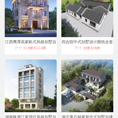
江西鹰潭高家欧式风格别墅自
四合院中式别墅设计图纸全套
建房设计图纸喜天下建筑设计
施工图
尺寸:
11.8米X12.4米
尺寸:
20米X18米
湖南株洲江家现代风格别墅自
湖北黄石林家新中式别墅自建