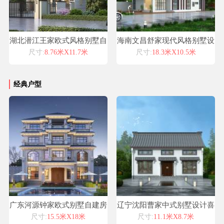
湖北潜江王家欧式风格别墅自
海南文昌舒家现代风格别墅设
建房设计图纸喜天下建筑设计
计喜天下别墅设计案例
尺寸:
8.76米X11.7米
尺寸:
18.3米X10.5米
经典户型
广东河源钟家欧式别墅自建房
辽宁沈阳曹家中式别墅设计喜
设计图纸喜天下建筑设计
天下别墅设计案例
尺寸:
15.5米X18米
尺寸:
11.1米X8.7米