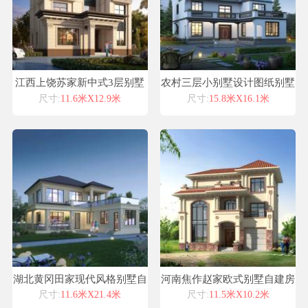
江西上饶苏家新中式3层别墅
农村三层小别墅设计图纸别墅
设计喜天下别墅设计图纸
图片别墅图纸房子设计图房屋
尺寸:
11.6米X12.9米
尺寸:
15.8米X16.1米
设计图
湖北黄冈田家现代风格别墅自
河南焦作赵家欧式别墅自建房
建房设计图纸喜天下建筑设计
设计图纸喜天下建筑设计
尺寸:
11.6米X21.4米
尺寸:
11.5米X10.2米