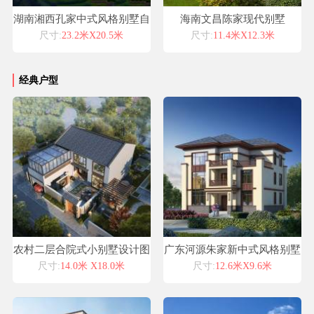
湖南湘西孔家中式风格别墅自
海南文昌陈家现代别墅
建房设计图纸喜天下建筑设计
尺寸:
23.2米X20.5米
尺寸:
11.4米X12.3米
经典户型
农村二层合院式小别墅设计图
广东河源朱家新中式风格别墅
纸，经典中式住宅
自建房设计图纸喜天下建筑设
尺寸:
14.0米 X18.0米
尺寸:
12.6米X9.6米
计