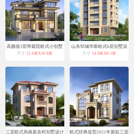
高颜值3层带庭院欧式小别墅
山东邹城华家欧式6层别墅设
设计图纸农村自建房设计图纸
计喜天下别墅设计图纸
尺寸:
12.6米X10.8米
尺寸:
14.0米X8.5米
房子设计图
三层欧式风格新农村别墅设计
欧式经典造型2021年新款三层