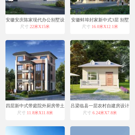
安徽安庆陈家现代办公别墅设
安徽蚌埠封家新中式3层 别墅
计喜天下别墅设计图纸
设计喜天下别墅设计案例
尺寸:
22米X15米
尺寸:
16.0米X12.1米
四层新中式带庭院外厨房带土
吕梁临县一层农村自建房设计
炕别墅设计施工图纸及效果图
图纸中式仿古自建房屋设计图
尺寸:
11.8米X11.8米
尺寸:
6.24米X7.8米
全套
纸