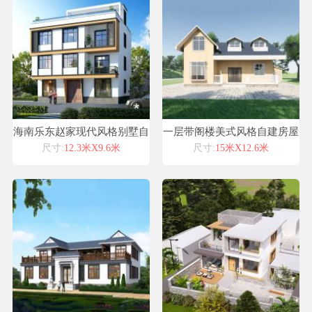
海南乐东赵家现代风格别墅自
一层带阁楼美式风格自建房屋
建房设计图纸喜天下建筑设计
设计图纸喜天下建筑设计喜盖
尺寸:
12.3米X9.6米
尺寸:
15米X12.6米
房