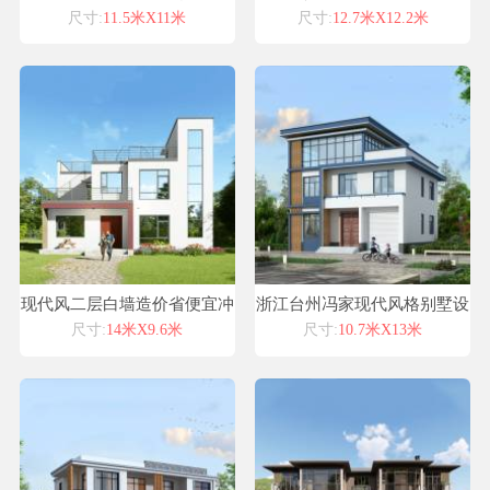
图纸，爆款图纸
建筑外观别墅设计
尺寸:
11.5米X11米
尺寸:
12.7米X12.2米
现代风二层白墙造价省便宜冲
浙江台州冯家现代风格别墅设
村建房设计图纸
计喜天下别墅设计经典案例
尺寸:
14米X9.6米
尺寸:
10.7米X13米