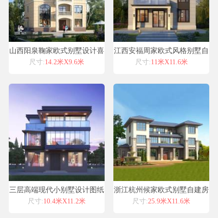
山西阳泉鞠家欧式别墅设计喜
江西安福周家欧式风格别墅自
天下别墅设计图纸
建房设计图纸喜天下建筑设计
尺寸:
14.2米X9.6米
尺寸:
11米X11.6米
三层高端现代小别墅设计图纸
浙江杭州候家欧式别墅自建房
落地窗玻璃幕墙浙江宁波客户
设计图纸喜天下建筑设计
尺寸:
10.4米X11.2米
尺寸:
25.9米X11.6米