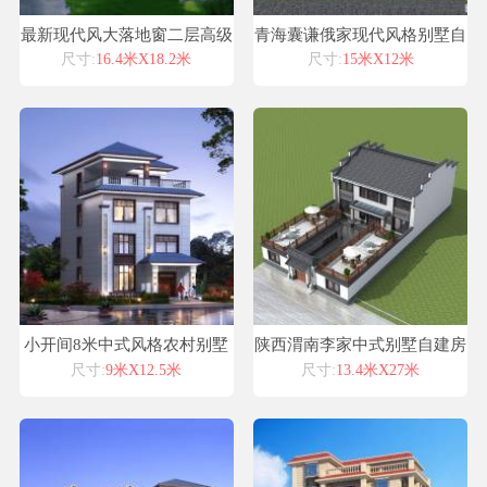
最新现代风大落地窗二层高级
青海囊谦俄家现代风格别墅自
别墅设计
建房设计图纸喜天下建筑设计
尺寸:
16.4米X18.2米
尺寸:
15米X12米
小开间8米中式风格农村别墅
陕西渭南李家中式别墅自建房
外观造型施工图纸设计
设计图纸喜天下建筑设计
尺寸:
9米X12.5米
尺寸:
13.4米X27米