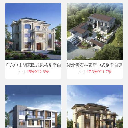
广东中山胡家欧式风格别墅自
湖北黄石林家新中式别墅自建
建房设计图纸喜天下建筑设计
房设计图纸喜天下建筑设计
尺寸:
15米X12.3米
尺寸:
17.3米X11.7米