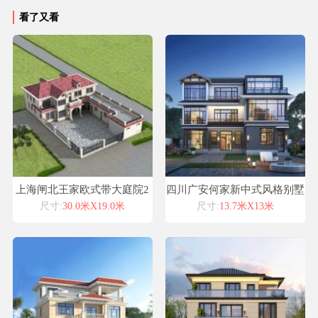
看了又看
上海闸北王家欧式带大庭院2
四川广安何家新中式风格别墅
层别墅设计喜天下别墅设计图
自建房设计图纸喜天下建筑设
尺寸:
30.0米X19.0米
尺寸:
13.7米X13米
纸
计